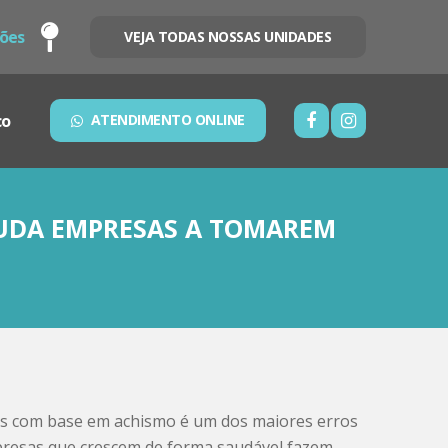
sões
VEJA TODAS NOSSAS UNIDADES
co
ATENDIMENTO ONLINE
AJUDA EMPRESAS A TOMAREM
s com base em achismo é um dos maiores erros
presas que crescem de forma saudável fazem