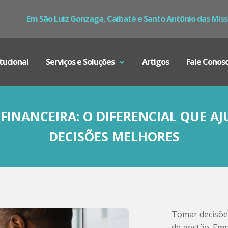
Em São Luiz Gonzaga, Caibaté e Santo Antônio das Mis
itucional
Serviços e Soluções
Artigos
Fale Conos
FINANCEIRA: O DIFERENCIAL QUE 
DECISÕES MELHORES
Tomar decisõe
de gestão. Em